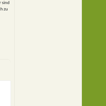
r sind
ch zu