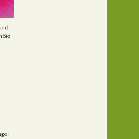
and
n Sie
age!