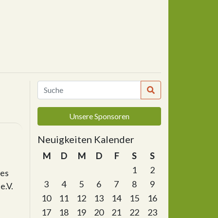
Unsere Sponsoren
Neuigkeiten Kalender
M
D
M
D
F
S
S
1
2
des
3
4
5
6
7
8
9
e.V.
10
11
12
13
14
15
16
17
18
19
20
21
22
23